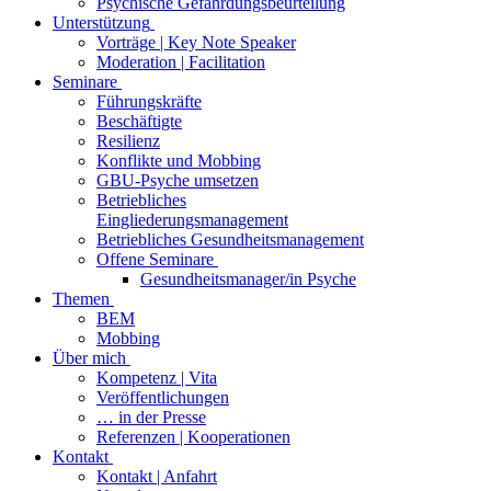
Psychische Gefährdungsbeurteilung
Unterstützung
Vorträge | Key Note Speaker
Moderation | Facilitation
Seminare
Führungskräfte
Beschäftigte
Resilienz
Konflikte und Mobbing
GBU-Psyche umsetzen
Betriebliches
Eingliederungsmanagement
Betriebliches Gesundheitsmanagement
Offene Seminare
Gesundheitsmanager/in Psyche
Themen
BEM
Mobbing
Über mich
Kompetenz | Vita
Veröffentlichungen
… in der Presse
Referenzen | Kooperationen
Kontakt
Kontakt | Anfahrt