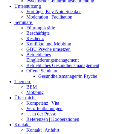
Psychische Gefährdungsbeurteilung
Unterstützung
Vorträge | Key Note Speaker
Moderation | Facilitation
Seminare
Führungskräfte
Beschäftigte
Resilienz
Konflikte und Mobbing
GBU-Psyche umsetzen
Betriebliches
Eingliederungsmanagement
Betriebliches Gesundheitsmanagement
Offene Seminare
Gesundheitsmanager/in Psyche
Themen
BEM
Mobbing
Über mich
Kompetenz | Vita
Veröffentlichungen
… in der Presse
Referenzen | Kooperationen
Kontakt
Kontakt | Anfahrt